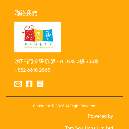
聯絡我們
沙田石門 安耀街5號，W LUXE 3樓 S03室
+852 6618 2868
Copyright © 2026 All Right Reserved.
Powered by
Tom Solutions Limited