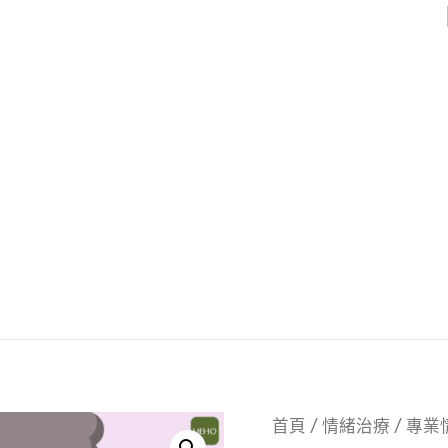
首頁
/
情緒治療
/ 專