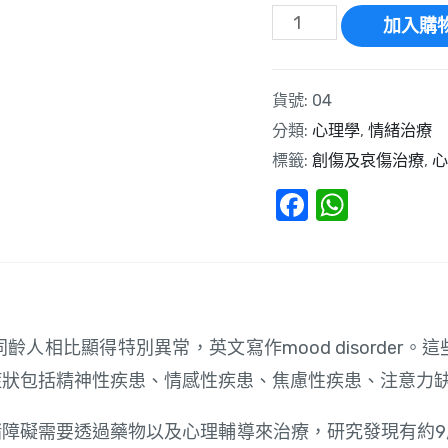
加入購
貨號:
04
分類:
心理學
,
情緒治療
標籤:
創傷及哀傷治療
,
心
Faceboo
Whats
人相比顯得特別異常，英文寫作mood disorder
症狀包括精神性疾患、情感性疾患、焦慮性疾患、注意力
緒障礙需要透過藥物以及心理輔導來治療，研究發現有約9